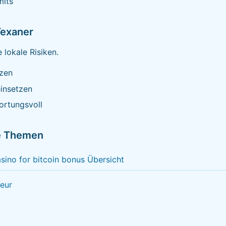
mits
Texaner
 lokale Risiken.
zen
insetzen
ortungsvoll
e Themen
asino for bitcoin bonus Übersicht
 eur