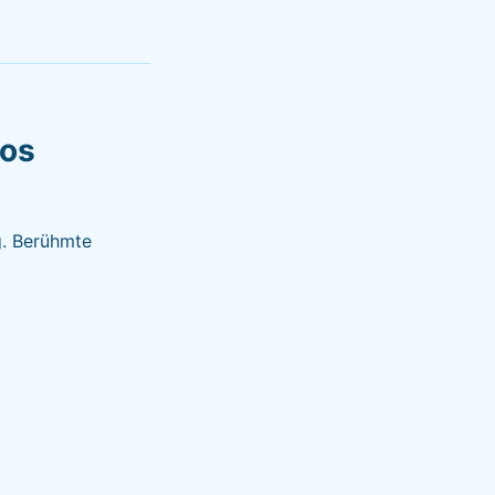
fos
g. Berühmte