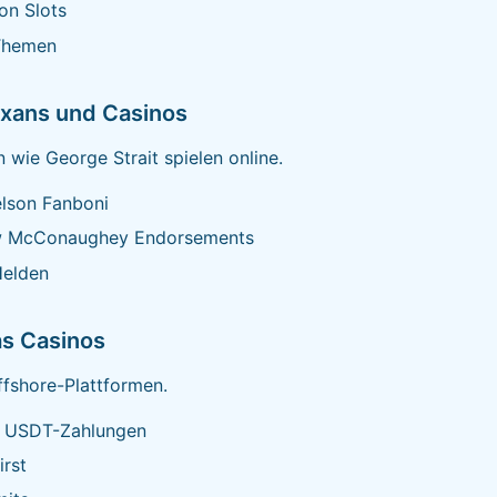
on Slots
Themen
xans und Casinos
 wie George Strait spielen online.
elson Fanboni
w McConaughey Endorsements
Helden
as Casinos
ffshore-Plattformen.
e USDT-Zahlungen
irst