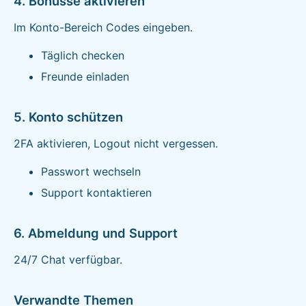
4. Bonusse aktivieren
Im Konto-Bereich Codes eingeben.
Täglich checken
Freunde einladen
5. Konto schützen
2FA aktivieren, Logout nicht vergessen.
Passwort wechseln
Support kontaktieren
6. Abmeldung und Support
24/7 Chat verfügbar.
Verwandte Themen