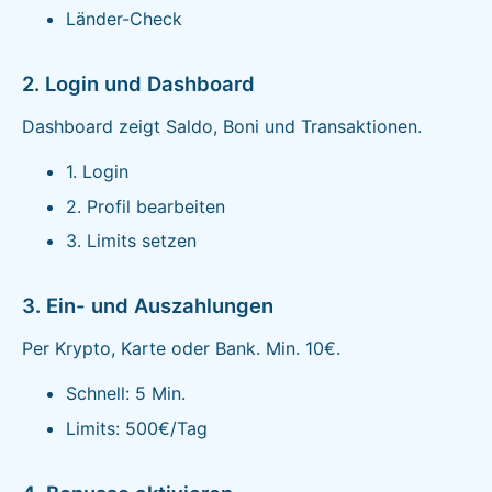
Länder-Check
2. Login und Dashboard
Dashboard zeigt Saldo, Boni und Transaktionen.
1. Login
2. Profil bearbeiten
3. Limits setzen
3. Ein- und Auszahlungen
Per Krypto, Karte oder Bank. Min. 10€.
Schnell: 5 Min.
Limits: 500€/Tag