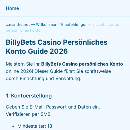
Home
carlandre.net — Willkommen
/
Empfehlungen
/
billybets casino
persönliches konto
BillyBets Casino Persönliches
Konto Guide 2026
Meistern Sie Ihr
BillyBets Casino persönliches Konto
online 2026! Dieser Guide führt Sie schrittweise
durch Einrichtung und Verwaltung.
1. Kontoerstellung
Geben Sie E-Mail, Passwort und Daten ein.
Verifizieren per SMS.
Mindestalter: 18