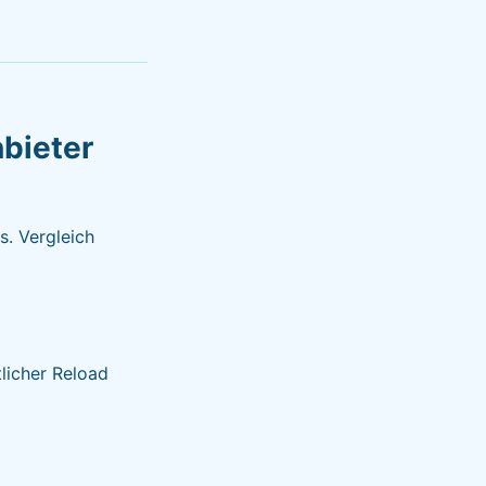
bieter
s. Vergleich
licher Reload