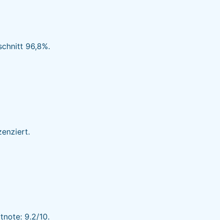
schnitt 96,8%.
zenziert.
note: 9.2/10.