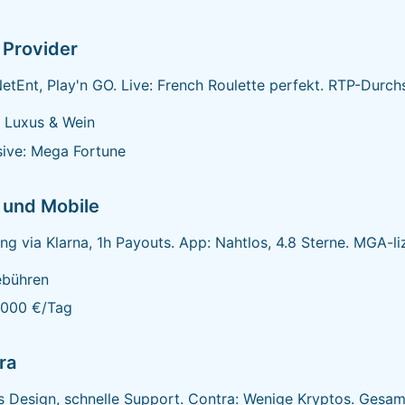
 Provider
NetEnt, Play'n GO. Live: French Roulette perfekt. RTP-Durch
 Luxus & Wein
sive: Mega Fortune
 und Mobile
ng via Klarna, 1h Payouts. App: Nahtlos, 4.8 Sterne. MGA-li
ebühren
5000 €/Tag
ra
s Design, schnelle Support. Contra: Wenige Kryptos. Gesamt