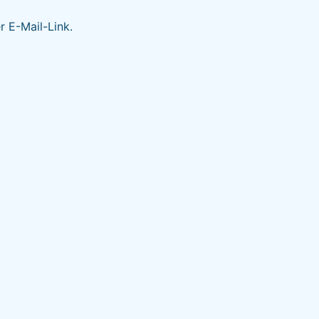
r E-Mail-Link.