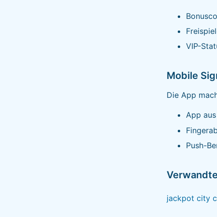
Bonusco
Freispie
VIP-Stat
Mobile Sig
Die App macht
App aus
Fingera
Push-Ben
Verwandt
jackpot city 