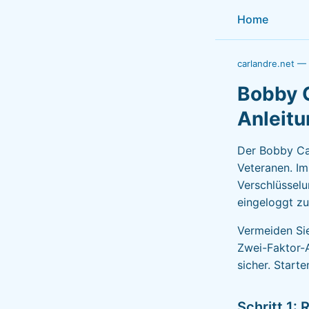
Home
carlandre.net —
Bobby C
Anleit
Der Bobby Cas
Veteranen. Im
Verschlüsselu
eingeloggt z
Vermeiden Sie
Zwei-Faktor-A
sicher. Starte
Schritt 1: