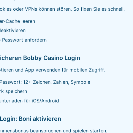
kies oder VPNs können stören. So fixen Sie es schnell.
er-Cache leeren
eaktivieren
s Passwort anfordern
sicheren Bobby Casino Login
tieren und App verwenden für mobilen Zugriff.
Passwort: 12+ Zeichen, Zahlen, Symbole
k speichern
nterladen für iOS/Android
ogin: Boni aktivieren
ommensbonus beanspruchen und spielen starten.