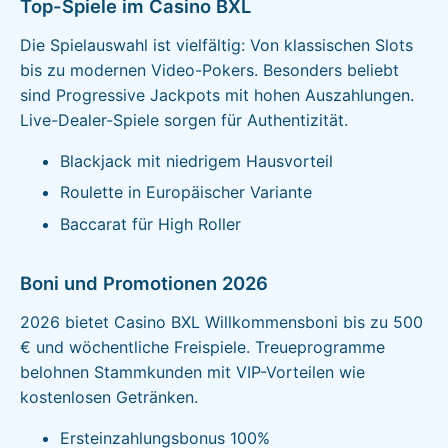
Top-Spiele im Casino BXL
Die Spielauswahl ist vielfältig: Von klassischen Slots
bis zu modernen Video-Pokers. Besonders beliebt
sind Progressive Jackpots mit hohen Auszahlungen.
Live-Dealer-Spiele sorgen für Authentizität.
Blackjack mit niedrigem Hausvorteil
Roulette in Europäischer Variante
Baccarat für High Roller
Boni und Promotionen 2026
2026 bietet Casino BXL Willkommensboni bis zu 500
€ und wöchentliche Freispiele. Treueprogramme
belohnen Stammkunden mit VIP-Vorteilen wie
kostenlosen Getränken.
Ersteinzahlungsbonus 100%