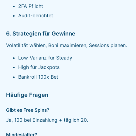
2FA Pflicht
Audit-berichtet
6. Strategien für Gewinne
Volatilität wählen, Boni maximieren, Sessions planen.
Low-Varianz für Steady
High für Jackpots
Bankroll 100x Bet
Häufige Fragen
Gibt es Free Spins?
Ja, 100 bei Einzahlung + täglich 20.
Mindestalter?