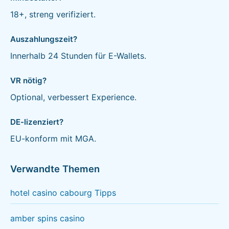
18+, streng verifiziert.
Auszahlungszeit?
Innerhalb 24 Stunden für E-Wallets.
VR nötig?
Optional, verbessert Experience.
DE-lizenziert?
EU-konform mit MGA.
Verwandte Themen
hotel casino cabourg Tipps
amber spins casino