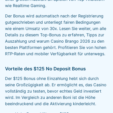
wie Realtime Gaming.
Der Bonus wird automatisch nach der Registrierung
gutgeschrieben und unterliegt fairen Bedingungen
wie einem Umsatz von 30x. Lesen Sie weiter, um alle
Details zu diesem Top-Bonus zu erfahren, Tipps zur
Auszahlung und warum Casino Brango 2026 zu den
besten Plattformen gehört. Profitieren Sie von hohen
RTP-Raten und mobiler Verfügbarkeit für unterwegs.
Vorteile des $125 No Deposit Bonus
Der $125 Bonus ohne Einzahlung hebt sich durch
seine Großzügigkeit ab. Er ermöglicht es, das Casino
vollständig zu testen, bevor echtes Geld investiert
wird. Im Vergleich zu anderen Boni ist die Höhe
beeindruckend und die Aktivierung kinderleicht.