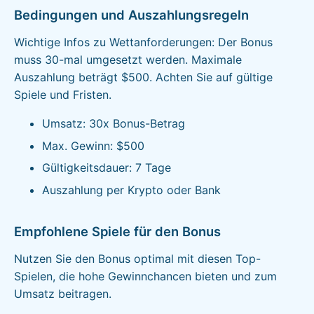
Bedingungen und Auszahlungsregeln
Wichtige Infos zu Wettanforderungen: Der Bonus
muss 30-mal umgesetzt werden. Maximale
Auszahlung beträgt $500. Achten Sie auf gültige
Spiele und Fristen.
Umsatz: 30x Bonus-Betrag
Max. Gewinn: $500
Gültigkeitsdauer: 7 Tage
Auszahlung per Krypto oder Bank
Empfohlene Spiele für den Bonus
Nutzen Sie den Bonus optimal mit diesen Top-
Spielen, die hohe Gewinnchancen bieten und zum
Umsatz beitragen.