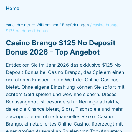
Home
carlandre.net — Willkommen
/
Empfehlungen
/
casino brango
$125 no deposit bonus
Casino Brango $125 No Deposit
Bonus 2026 – Top Angebot
Entdecken Sie im Jahr 2026 das exklusive $125 No
Deposit Bonus bei Casino Brango, das Spielern einen
risikofreien Einstieg in die Welt der Online-Casinos
bietet. Ohne eigene Einzahlung können Sie sofort mit
echtem Geld spielen und Gewinne sichern. Dieses
Bonusangebot ist besonders für Neulinge attraktiv,
da es die Chance bietet, Slots, Tischspiele und mehr
auszuprobieren, ohne finanzielles Risiko. Casino
Brango, ein etabliertes Online-Casino, überzeugt mit
einer großen Auswahl an Spielen von Top-Anbietern