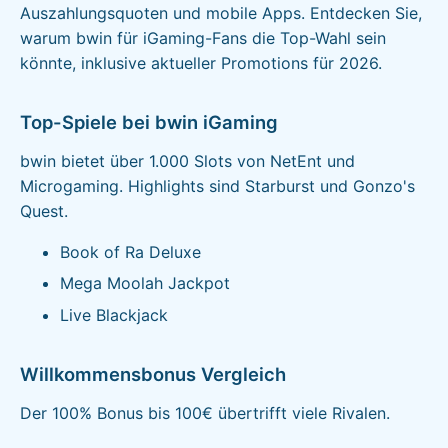
Auszahlungsquoten und mobile Apps. Entdecken Sie,
warum bwin für iGaming-Fans die Top-Wahl sein
könnte, inklusive aktueller Promotions für 2026.
Top-Spiele bei bwin iGaming
bwin bietet über 1.000 Slots von NetEnt und
Microgaming. Highlights sind Starburst und Gonzo's
Quest.
Book of Ra Deluxe
Mega Moolah Jackpot
Live Blackjack
Willkommensbonus Vergleich
Der 100% Bonus bis 100€ übertrifft viele Rivalen.