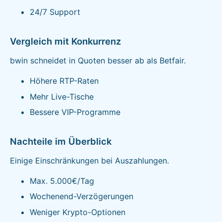
24/7 Support
Vergleich mit Konkurrenz
bwin schneidet in Quoten besser ab als Betfair.
Höhere RTP-Raten
Mehr Live-Tische
Bessere VIP-Programme
Nachteile im Überblick
Einige Einschränkungen bei Auszahlungen.
Max. 5.000€/Tag
Wochenend-Verzögerungen
Weniger Krypto-Optionen