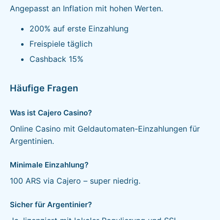
Angepasst an Inflation mit hohen Werten.
200% auf erste Einzahlung
Freispiele täglich
Cashback 15%
Häufige Fragen
Was ist Cajero Casino?
Online Casino mit Geldautomaten-Einzahlungen für
Argentinien.
Minimale Einzahlung?
100 ARS via Cajero – super niedrig.
Sicher für Argentinier?