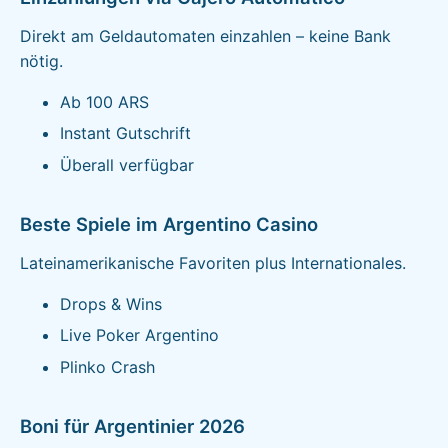
Direkt am Geldautomaten einzahlen – keine Bank
nötig.
Ab 100 ARS
Instant Gutschrift
Überall verfügbar
Beste Spiele im Argentino Casino
Lateinamerikanische Favoriten plus Internationales.
Drops & Wins
Live Poker Argentino
Plinko Crash
Boni für Argentinier 2026