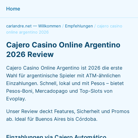
Home
carlandre.net — Willkommen
/
Empfehlungen
/
cajero casino
online argentino 2026
Cajero Casino Online Argentino
2026 Review
Cajero Casino Online Argentino ist 2026 die erste
Wahl für argentinische Spieler mit ATM-ähnlichen
Einzahlungen. Schnell, lokal und mit Pesos – bietet
Pesos-Boni, Mercadopago und Top-Slots von
Evoplay.
Unser Review deckt Features, Sicherheit und Promos
ab. Ideal für Buenos Aires bis Córdoba.
Einzahlungen via Cajero Automático