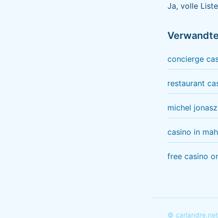
Ja, volle Liste
Verwandt
concierge ca
restaurant ca
michel jonasz
casino in mah
free casino on
© carlandre.ne