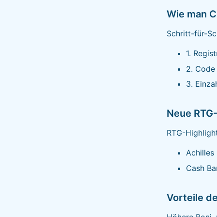
Wie man C
Schritt-für-Sch
1. Regist
2. Code 
3. Einza
Neue RTG-S
RTG-Highlight
Achilles
Cash Ban
Vorteile d
Höhere Boni, 