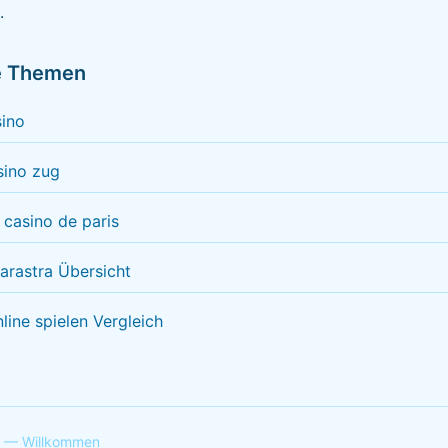
.
e Themen
sino
sino zug
 casino de paris
arastra Übersicht
line spielen Vergleich
t — Willkommen