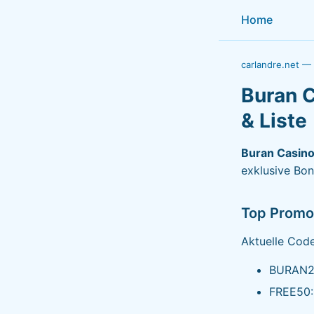
Home
carlandre.net —
Buran 
& Liste
Buran Casin
exklusive Bon
Top Promo
Aktuelle Code
BURAN20
FREE50: