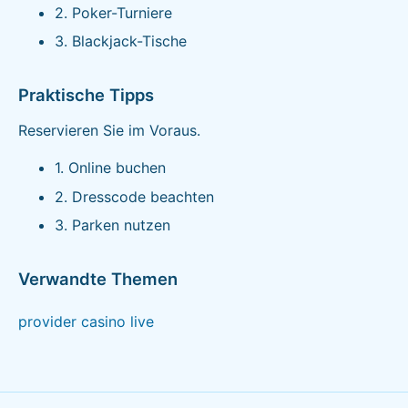
2. Poker-Turniere
3. Blackjack-Tische
Praktische Tipps
Reservieren Sie im Voraus.
1. Online buchen
2. Dresscode beachten
3. Parken nutzen
Verwandte Themen
provider casino live