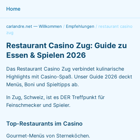
Home
carlandre.net — Willkommen
/
Empfehlungen
/
restaurant casino
zug
Restaurant Casino Zug: Guide zu
Essen & Spielen 2026
Das Restaurant Casino Zug verbindet kulinarische
Highlights mit Casino-Spaß. Unser Guide 2026 deckt
Menüs, Boni und Spieltipps ab.
In Zug, Schweiz, ist es DER Treffpunkt für
Feinschmecker und Spieler.
Top-Restaurants im Casino
Gourmet-Menüs von Sterneköchen.