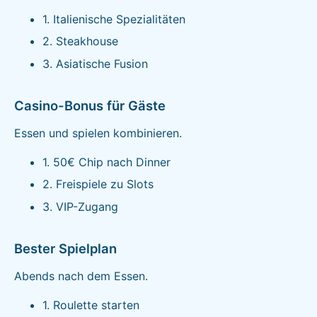
1. Italienische Spezialitäten
2. Steakhouse
3. Asiatische Fusion
Casino-Bonus für Gäste
Essen und spielen kombinieren.
1. 50€ Chip nach Dinner
2. Freispiele zu Slots
3. VIP-Zugang
Bester Spielplan
Abends nach dem Essen.
1. Roulette starten