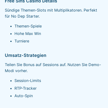
Free Sins Casino Details
Sündige Themen-Slots mit Multiplikatoren. Perfekt
für No Dep Starter.
Themen-Spiele
Hohe Max Win
Turniere
Umsatz-Strategien
Teilen Sie Bonus auf Sessions auf. Nutzen Sie Demo-
Modi vorher.
Session-Limits
RTP-Tracker
Auto-Spin