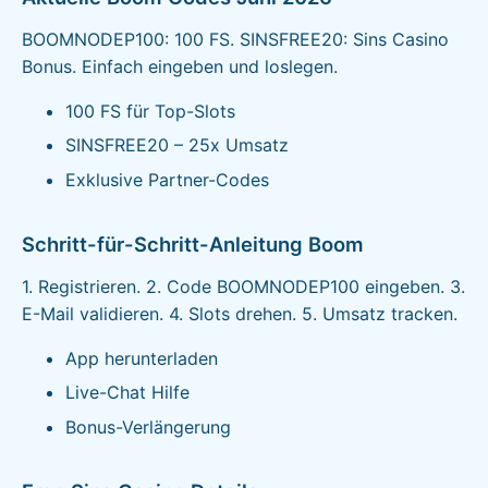
BOOMNODEP100: 100 FS. SINSFREE20: Sins Casino
Bonus. Einfach eingeben und loslegen.
100 FS für Top-Slots
SINSFREE20 – 25x Umsatz
Exklusive Partner-Codes
Schritt-für-Schritt-Anleitung Boom
1. Registrieren. 2. Code BOOMNODEP100 eingeben. 3.
E-Mail validieren. 4. Slots drehen. 5. Umsatz tracken.
App herunterladen
Live-Chat Hilfe
Bonus-Verlängerung