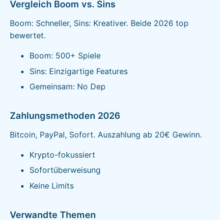
Vergleich Boom vs. Sins
Boom: Schneller, Sins: Kreativer. Beide 2026 top
bewertet.
Boom: 500+ Spiele
Sins: Einzigartige Features
Gemeinsam: No Dep
Zahlungsmethoden 2026
Bitcoin, PayPal, Sofort. Auszahlung ab 20€ Gewinn.
Krypto-fokussiert
Sofortüberweisung
Keine Limits
Verwandte Themen