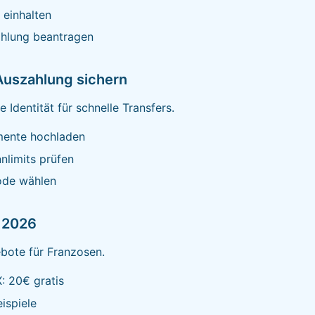
s einhalten
ahlung beantragen
 Auszahlung sichern
ie Identität für schnelle Transfers.
mente hochladen
nlimits prüfen
ode wählen
 2026
bote für Franzosen.
: 20€ gratis
eispiele