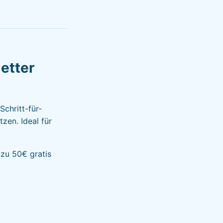
etter
chritt-für-
tzen. Ideal für
 zu 50€ gratis