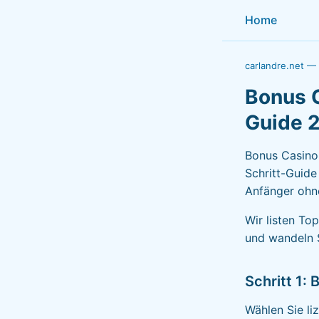
Home
carlandre.net —
Bonus C
Guide 
Bonus Casino 
Schritt-Guide 
Anfänger ohn
Wir listen To
und wandeln S
Schritt 1:
Wählen Sie li