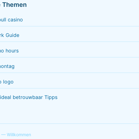
e Themen
ull casino
rk Guide
no hours
montag
o logo
 ideal betrouwbaar Tipps
t — Willkommen