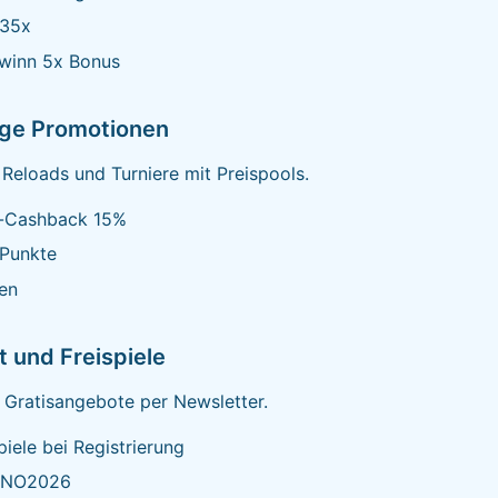
 35x
winn 5x Bonus
ge Promotionen
Reloads und Turniere mit Preispools.
s-Cashback 15%
-Punkte
en
 und Freispiele
 Gratisangebote per Newsletter.
piele bei Registrierung
INO2026