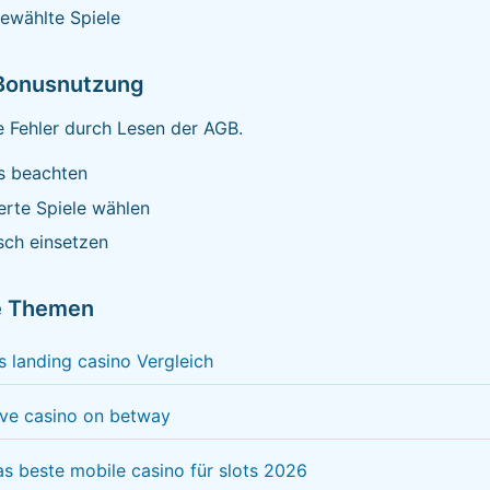
ewählte Spiele
 Bonusnutzung
 Fehler durch Lesen der AGB.
ts beachten
ierte Spiele wählen
sch einsetzen
e Themen
s landing casino Vergleich
ive casino on betway
as beste mobile casino für slots 2026