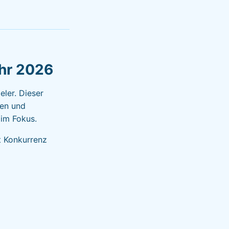
ahr 2026
ler. Dieser
gen und
 im Fokus.
t Konkurrenz