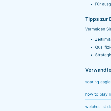
Für ausg
Tipps zur
Vermeiden Sie
Zeitlimi
Qualifiz
Strategi
Verwandt
soaring eagle
how to play l
welches ist d