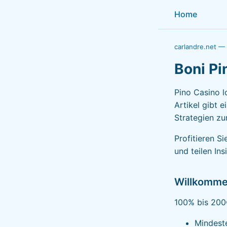
Home
carlandre.net —
Boni Pi
Pino Casino l
Artikel gibt 
Strategien zu
Profitieren S
und teilen Ins
Willkommen
100% bis 200€
Mindest