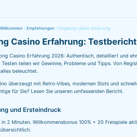
 Willkommen
/
Empfehlungen
/
bingbong casino erfahrung
g Casino Erfahrung: Testberich
ng Casino Erfahrung 2026: Authentisch, detailliert und ehr
Testen teilen wir Gewinne, Probleme und Tipps. Von Regist
alles beleuchtet.
ino überzeugt mit Retro-Vibes, modernen Slots und schnel
chtige für Sie? Lesen Sie unseren umfassenden Bericht.
ung und Ersteindruck
 in 2 Minuten. Willkommensbonus 100% + 20 Freispiele akti
 übersichtlich.