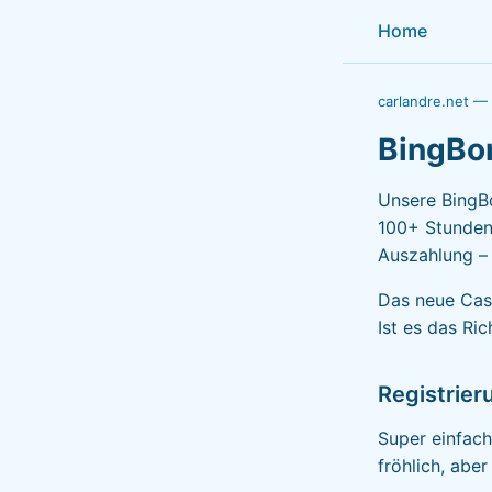
Home
carlandre.net —
BingBon
Unsere BingBo
100+ Stunden 
Auszahlung – 
Das neue Cas
Ist es das Ri
Registrier
Super einfach
fröhlich, aber