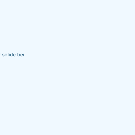
 solide bei