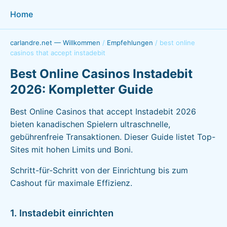
Home
carlandre.net — Willkommen
/
Empfehlungen
/
best online
casinos that accept instadebit
Best Online Casinos Instadebit
2026: Kompletter Guide
Best Online Casinos that accept Instadebit 2026
bieten kanadischen Spielern ultraschnelle,
gebührenfreie Transaktionen. Dieser Guide listet Top-
Sites mit hohen Limits und Boni.
Schritt-für-Schritt von der Einrichtung bis zum
Cashout für maximale Effizienz.
1. Instadebit einrichten