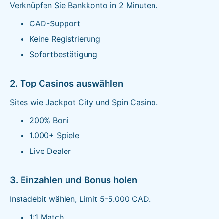
Verknüpfen Sie Bankkonto in 2 Minuten.
CAD-Support
Keine Registrierung
Sofortbestätigung
2. Top Casinos auswählen
Sites wie Jackpot City und Spin Casino.
200% Boni
1.000+ Spiele
Live Dealer
3. Einzahlen und Bonus holen
Instadebit wählen, Limit 5-5.000 CAD.
1:1 Match