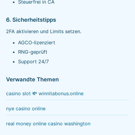
Steuerfrei in CA
6. Sicherheitstipps
2FA aktivieren und Limits setzen.
AGCO-lizenziert
RNG-geprüft
Support 24/7
Verwandte Themen
casino slot 💸 winnitabonus.online
nye casino online
real money online casino washington