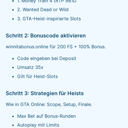
1. Money Train 4 (RTP 98%)
2. Wanted Dead or Wild
3. GTA-Heist-inspirierte Slots
Schritt 2: Bonuscode aktivieren
winnitabonus.online für 200 FS + 100% Bonus.
Code eingeben bei Deposit
Umsatz 35x
Gilt für Heist-Slots
Schritt 3: Strategien für Heists
Wie in GTA Online: Scope, Setup, Finale.
Max Bet auf Bonus-Runden
Autoplay mit Limits