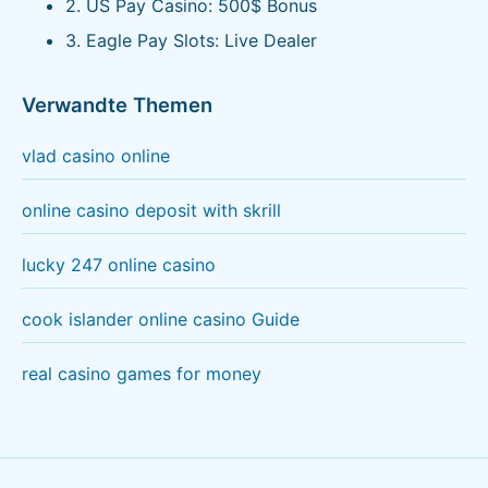
2. US Pay Casino: 500$ Bonus
3. Eagle Pay Slots: Live Dealer
Verwandte Themen
vlad casino online
online casino deposit with skrill
lucky 247 online casino
cook islander online casino Guide
real casino games for money