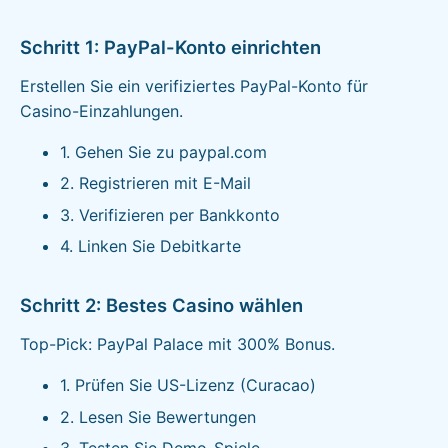
Schritt 1: PayPal-Konto einrichten
Erstellen Sie ein verifiziertes PayPal-Konto für
Casino-Einzahlungen.
1. Gehen Sie zu paypal.com
2. Registrieren mit E-Mail
3. Verifizieren per Bankkonto
4. Linken Sie Debitkarte
Schritt 2: Bestes Casino wählen
Top-Pick: PayPal Palace mit 300% Bonus.
1. Prüfen Sie US-Lizenz (Curacao)
2. Lesen Sie Bewertungen
3. Testen Sie Demo-Spiele