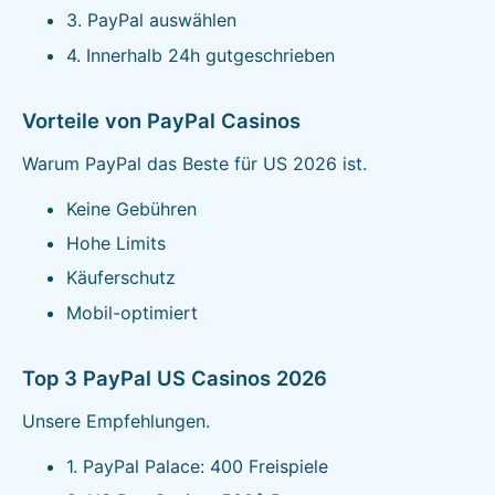
3. PayPal auswählen
4. Innerhalb 24h gutgeschrieben
Vorteile von PayPal Casinos
Warum PayPal das Beste für US 2026 ist.
Keine Gebühren
Hohe Limits
Käuferschutz
Mobil-optimiert
Top 3 PayPal US Casinos 2026
Unsere Empfehlungen.
1. PayPal Palace: 400 Freispiele