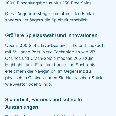
100% Einzahlungsbonus plus 150 Free Spins.
Diese Angebote steigern nicht nur den Bankroll,
sondern verlängern die Spielzeit erheblich.
Größere Spielauswahl und Innovationen
Über 5.000 Slots, Live-Dealer-Tische und Jackpots
mit Millionen Pots. Neue Technologien wie VR-
Casinos und Crash-Spiele machen 2026 zum
Highlight-Jahr. Filterfunktionen und Suchtools
erleichtern die Navigation. Im Gegensatz zu
physischen Casinos finden Sie hier Nischen-Spiele
wie Aviator oder Slingo.
Sicherheit, Fairness und schnelle
Auszahlungen