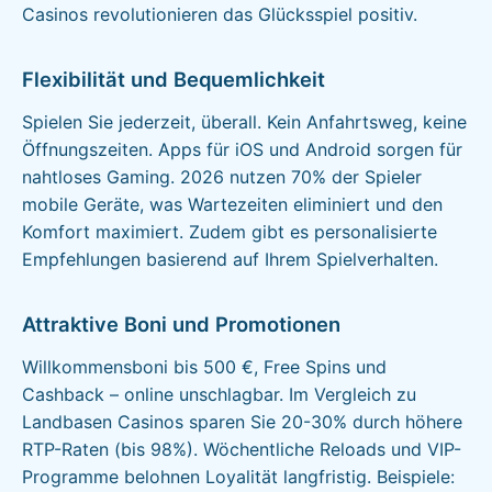
Casinos revolutionieren das Glücksspiel positiv.
Flexibilität und Bequemlichkeit
Spielen Sie jederzeit, überall. Kein Anfahrtsweg, keine
Öffnungszeiten. Apps für iOS und Android sorgen für
nahtloses Gaming. 2026 nutzen 70% der Spieler
mobile Geräte, was Wartezeiten eliminiert und den
Komfort maximiert. Zudem gibt es personalisierte
Empfehlungen basierend auf Ihrem Spielverhalten.
Attraktive Boni und Promotionen
Willkommensboni bis 500 €, Free Spins und
Cashback – online unschlagbar. Im Vergleich zu
Landbasen Casinos sparen Sie 20-30% durch höhere
RTP-Raten (bis 98%). Wöchentliche Reloads und VIP-
Programme belohnen Loyalität langfristig. Beispiele: