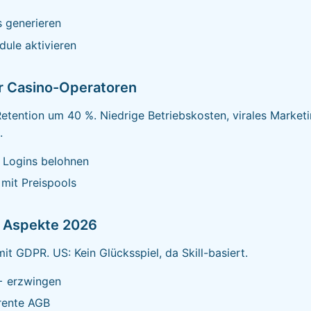
 generieren
ule aktivieren
ür Casino-Operatoren
Retention um 40 %. Niedrige Betriebskosten, virales Market
.
 Logins belohnen
 mit Preispools
e Aspekte 2026
t GDPR. US: Kein Glücksspiel, da Skill-basiert.
+ erzwingen
rente AGB