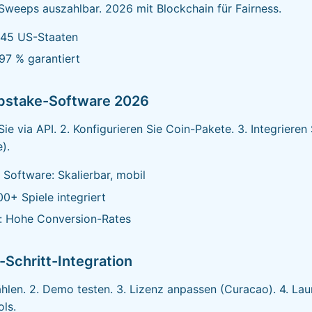
weeps auszahlbar. 2026 mit Blockchain für Fairness.
 45 US-Staaten
97 % garantiert
stake-Software 2026
n Sie via API. 2. Konfigurieren Sie Coin-Pakete. 3. Integriere
).
 Software: Skalierbar, mobil
00+ Spiele integriert
 Hohe Conversion-Rates
r-Schritt-Integration
ählen. 2. Demo testen. 3. Lizenz anpassen (Curacao). 4. La
ls.