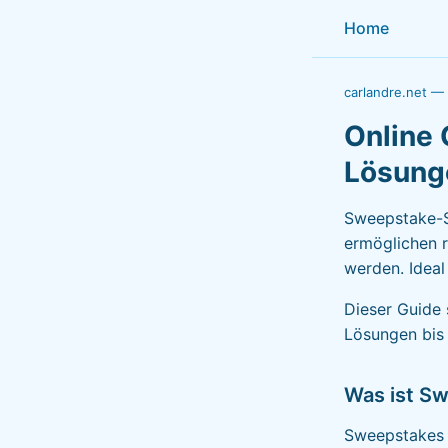
Home
carlandre.net —
Online 
Lösung
Sweepstake-S
ermöglichen r
werden. Ideal
Dieser Guide 
Lösungen bis
Was ist S
Sweepstakes m