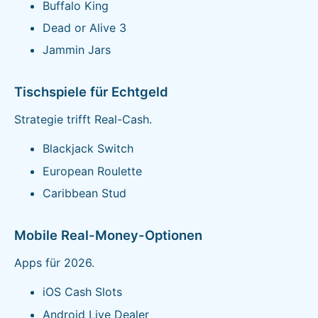
Buffalo King
Dead or Alive 3
Jammin Jars
Tischspiele für Echtgeld
Strategie trifft Real-Cash.
Blackjack Switch
European Roulette
Caribbean Stud
Mobile Real-Money-Optionen
Apps für 2026.
iOS Cash Slots
Android Live Dealer