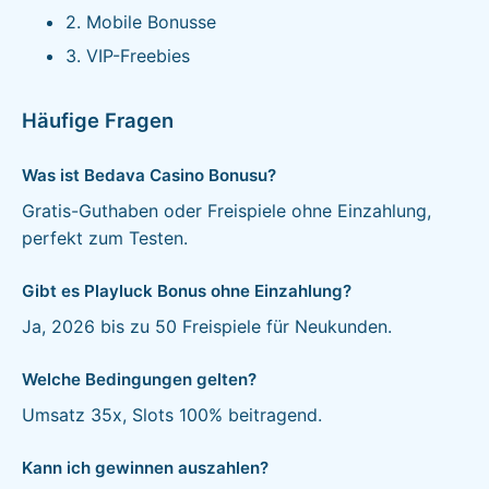
2. Mobile Bonusse
3. VIP-Freebies
Häufige Fragen
Was ist Bedava Casino Bonusu?
Gratis-Guthaben oder Freispiele ohne Einzahlung,
perfekt zum Testen.
Gibt es Playluck Bonus ohne Einzahlung?
Ja, 2026 bis zu 50 Freispiele für Neukunden.
Welche Bedingungen gelten?
Umsatz 35x, Slots 100% beitragend.
Kann ich gewinnen auszahlen?