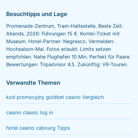
Besuchtipps und Lage
Promenade-Zentrum, Tram-Haltestelle. Beste Zeit:
Abends. 2026: Führungen 15 €. Kombi-Ticket mit
Museum. Hotel-Partner: Negresco. Vermeiden:
Hochsaison-Mai. Fotos erlaubt. Limits setzen
empfohlen. Nahe Flughafen 10 Min. Perfekt für Paare.
Bewertungen: Tripadvisor 4.5. Zukünftig: VR-Touren.
Verwandte Themen
kod promocyjny goldbet casino Vergleich
casino classic log in
hotel casino cabourg Tipps