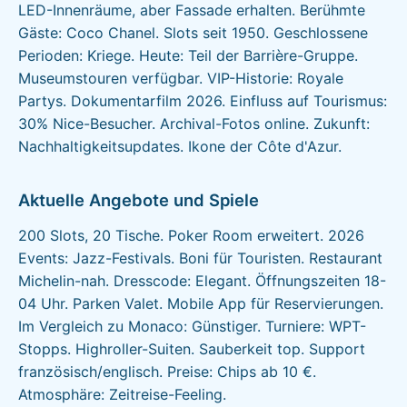
LED-Innenräume, aber Fassade erhalten. Berühmte
Gäste: Coco Chanel. Slots seit 1950. Geschlossene
Perioden: Kriege. Heute: Teil der Barrière-Gruppe.
Museumstouren verfügbar. VIP-Historie: Royale
Partys. Dokumentarfilm 2026. Einfluss auf Tourismus:
30% Nice-Besucher. Archival-Fotos online. Zukunft:
Nachhaltigkeitsupdates. Ikone der Côte d'Azur.
Aktuelle Angebote und Spiele
200 Slots, 20 Tische. Poker Room erweitert. 2026
Events: Jazz-Festivals. Boni für Touristen. Restaurant
Michelin-nah. Dresscode: Elegant. Öffnungszeiten 18-
04 Uhr. Parken Valet. Mobile App für Reservierungen.
Im Vergleich zu Monaco: Günstiger. Turniere: WPT-
Stopps. Highroller-Suiten. Sauberkeit top. Support
französisch/englisch. Preise: Chips ab 10 €.
Atmosphäre: Zeitreise-Feeling.