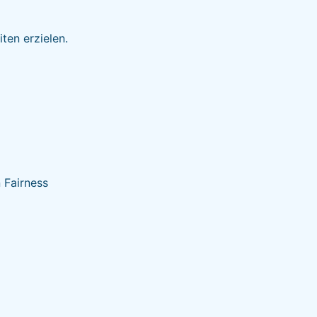
ten erzielen.
 Fairness