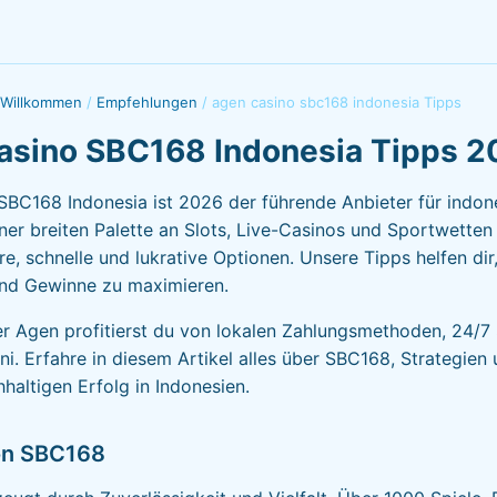
 Willkommen
/
Empfehlungen
/
agen casino sbc168 indonesia Tipps
asino SBC168 Indonesia Tipps 2
BC168 Indonesia ist 2026 der führende Anbieter für indon
einer breiten Palette an Slots, Live-Casinos und Sportwetten
e, schnelle und lukrative Optionen. Unsere Tipps helfen dir
und Gewinne zu maximieren.
ter Agen profitierst du von lokalen Zahlungsmethoden, 24/
ni. Erfahre in diesem Artikel alles über SBC168, Strategien 
hhaltigen Erfolg in Indonesien.
von SBC168