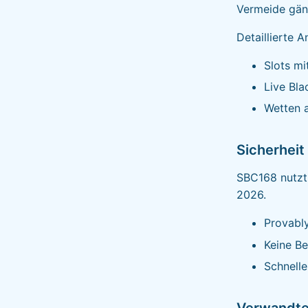
Vermeide gäng
Detaillierte 
Slots mi
Live Bla
Wetten 
Sicherheit
SBC168 nutzt 
2026.
Provably
Keine B
Schnell