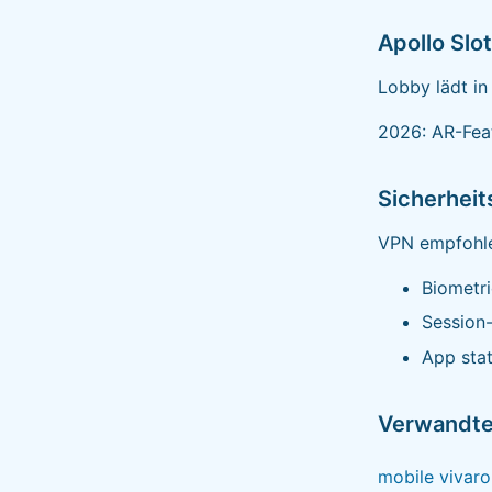
Apollo Slo
Lobby lädt in
2026: AR-Feat
Sicherheit
VPN empfohle
Biometri
Session-
App stat
Verwandt
mobile vivaro