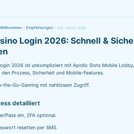
 Willkommen
/
Empfehlungen
/
yyy casino login
ino Login 2026: Schnell & Siche
en
gin 2026 ist unkompliziert mit Apollo Slots Mobile Lobby.
rt den Prozess, Sicherheit und Mobile-Features.
n-the-Go-Gaming mit nahtlosem Zugriff.
ess detailliert
r/Pass ein, 2FA optional.
sswort resetten per SMS.