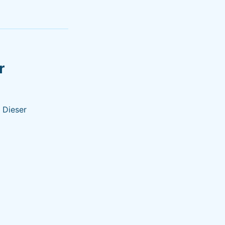
r
 Dieser