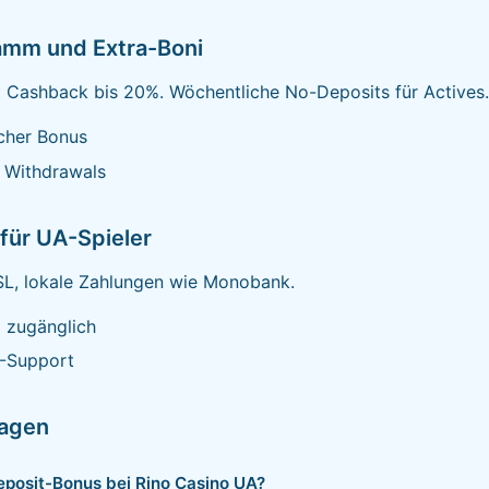
amm und Extra-Boni
t Cashback bis 20%. Wöchentliche No-Deposits für Actives.
cher Bonus
e Withdrawals
 für UA-Spieler
SL, lokale Zahlungen wie Monobank.
 zugänglich
-Support
ragen
eposit-Bonus bei Rino Casino UA?