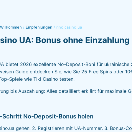
 Willkommen
/
Empfehlungen
/
rino casino ua
sino UA: Bonus ohne Einzahlung
A bietet 2026 exzellente No-Deposit-Boni für ukrainische Sp
tweisen Guide entdecken Sie, wie Sie 25 Free Spins oder 10€
 Top-Spiele wie Tiki Casino testen.
rung bis Auszahlung: Alles detailliert erklärt für maximale
r-Schritt No-Deposit-Bonus holen
asino.ua gehen. 2. Registrieren mit UA-Nummer. 3. Bonus-