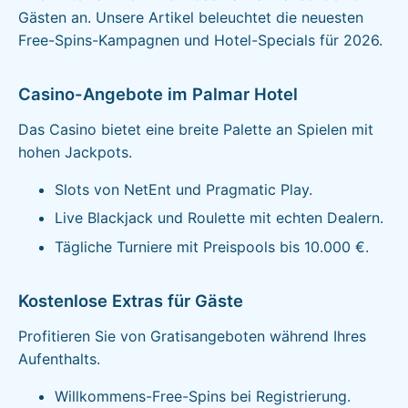
Gästen an. Unsere Artikel beleuchtet die neuesten
Free-Spins-Kampagnen und Hotel-Specials für 2026.
Casino-Angebote im Palmar Hotel
Das Casino bietet eine breite Palette an Spielen mit
hohen Jackpots.
Slots von NetEnt und Pragmatic Play.
Live Blackjack und Roulette mit echten Dealern.
Tägliche Turniere mit Preispools bis 10.000 €.
Kostenlose Extras für Gäste
Profitieren Sie von Gratisangeboten während Ihres
Aufenthalts.
Willkommens-Free-Spins bei Registrierung.