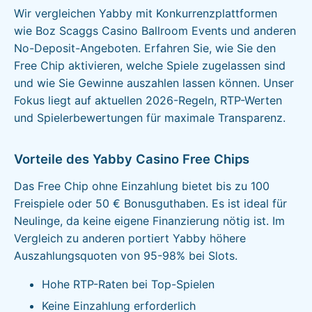
Wir vergleichen Yabby mit Konkurrenzplattformen
wie Boz Scaggs Casino Ballroom Events und anderen
No-Deposit-Angeboten. Erfahren Sie, wie Sie den
Free Chip aktivieren, welche Spiele zugelassen sind
und wie Sie Gewinne auszahlen lassen können. Unser
Fokus liegt auf aktuellen 2026-Regeln, RTP-Werten
und Spielerbewertungen für maximale Transparenz.
Vorteile des Yabby Casino Free Chips
Das Free Chip ohne Einzahlung bietet bis zu 100
Freispiele oder 50 € Bonusguthaben. Es ist ideal für
Neulinge, da keine eigene Finanzierung nötig ist. Im
Vergleich zu anderen portiert Yabby höhere
Auszahlungsquoten von 95-98% bei Slots.
Hohe RTP-Raten bei Top-Spielen
Keine Einzahlung erforderlich