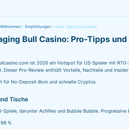
 Willkommen
/
Empfehlungen
/
www raging bull casino
ing Bull Casino: Pro-Tipps und
lcasino.com ist 2026 ein Hotspot für US-Spieler mit RTG-
. Dieser Pro-Review enthüllt Vorteile, Nachteile und Insider
 für No-Deposit-Boni und schnelle Cryptos.
und Tische
Spiele, darunter Achilles und Bubble Bubble. Progressive b
-98 %