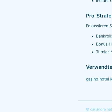
Instant 
Pro-Strate
Fokussieren S
Bankroll
Bonus H
Turnier-
Verwandt
casino hotel 
© carlandre.ne