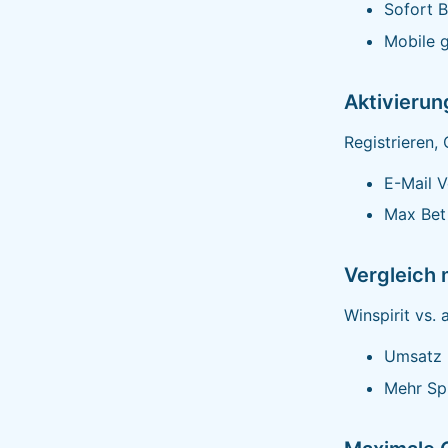
Sofort 
Mobile g
Aktivierun
Registrieren,
E-Mail V
Max Bet
Vergleich 
Winspirit vs.
Umsatz 
Mehr Sp