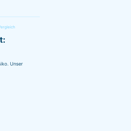
Vergleich
t:
iko. Unser