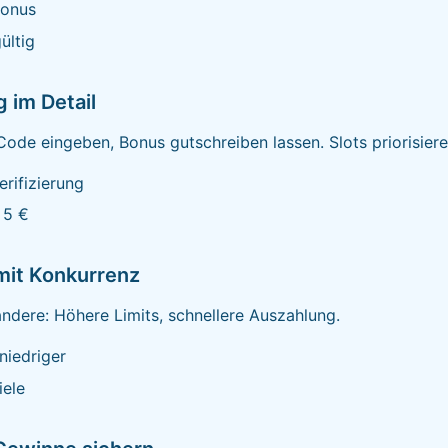
Bonus
ültig
g im Detail
 Code eingeben, Bonus gutschreiben lassen. Slots priorisiere
erifizierung
 5 €
mit Konkurrenz
 andere: Höhere Limits, schnellere Auszahlung.
niedriger
iele