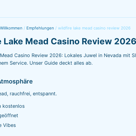
 Willkommen
/
Empfehlungen
/
wildfire lake mead casino review 2026
re Lake Mead Casino Review 202
 Mead Casino Review 2026: Lokales Juwel in Nevada mit Sl
hem Service. Unser Guide deckt alles ab.
Atmosphäre
d, rauchfrei, entspannt.
n kostenlos
geöffnet
e Vibes