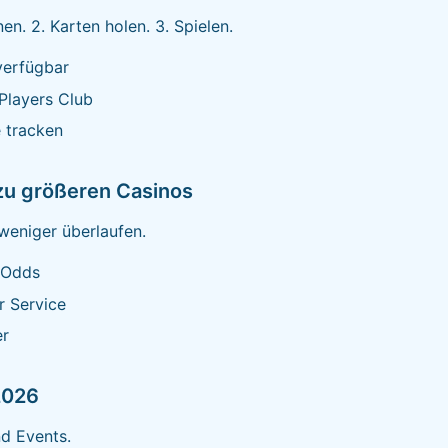
nen. 2. Karten holen. 3. Spielen.
verfügbar
Players Club
 tracken
zu größeren Casinos
 weniger überlaufen.
 Odds
r Service
er
2026
d Events.