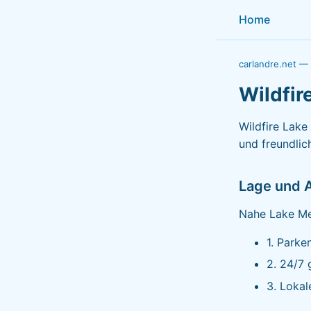
Home
carlandre.net —
Wildfi
Wildfire Lake
und freundlic
Lage und 
Nahe Lake Mea
1. Parke
2. 24/7 
3. Lokal