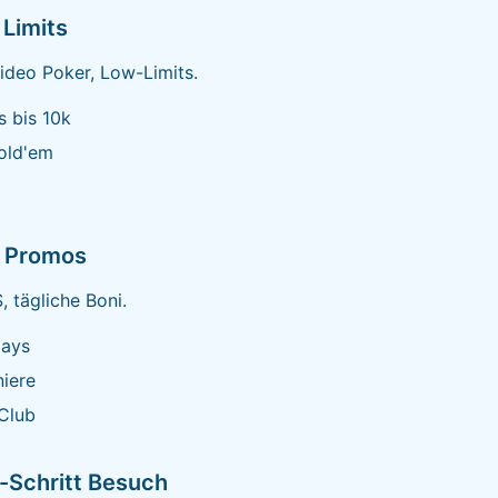
 Limits
ideo Poker, Low-Limits.
 bis 10k
old'em
d Promos
, tägliche Boni.
Days
niere
Club
r-Schritt Besuch