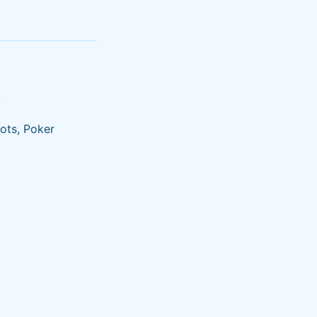
6
ots, Poker