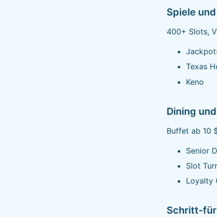
Spiele und
400+ Slots, V
Jackpots
Texas H
Keno
Dining un
Buffet ab 10 $
Senior 
Slot Tur
Loyalty 
Schritt-fü