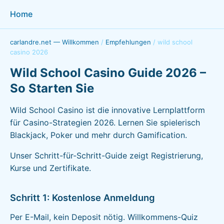
Home
carlandre.net — Willkommen
/
Empfehlungen
/
wild school
casino 2026
Wild School Casino Guide 2026 –
So Starten Sie
Wild School Casino ist die innovative Lernplattform
für Casino-Strategien 2026. Lernen Sie spielerisch
Blackjack, Poker und mehr durch Gamification.
Unser Schritt-für-Schritt-Guide zeigt Registrierung,
Kurse und Zertifikate.
Schritt 1: Kostenlose Anmeldung
Per E-Mail, kein Deposit nötig. Willkommens-Quiz