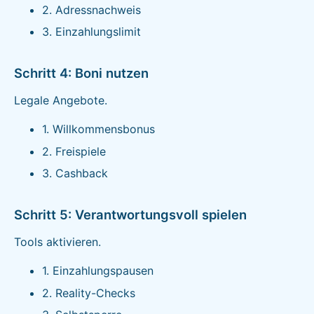
2. Adressnachweis
3. Einzahlungslimit
Schritt 4: Boni nutzen
Legale Angebote.
1. Willkommensbonus
2. Freispiele
3. Cashback
Schritt 5: Verantwortungsvoll spielen
Tools aktivieren.
1. Einzahlungspausen
2. Reality-Checks