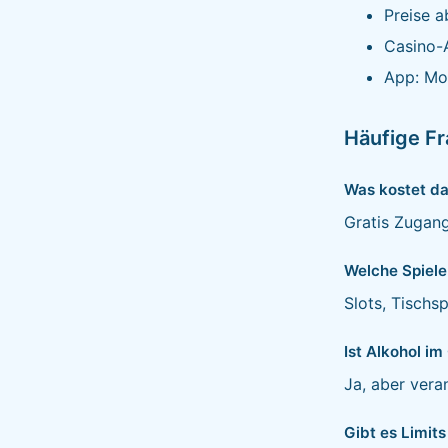
Preise 
Casino-A
App: Mob
Häufige F
Was kostet da
Gratis Zugang
Welche Spiele
Slots, Tischs
Ist Alkohol im
Ja, aber vera
Gibt es Limit