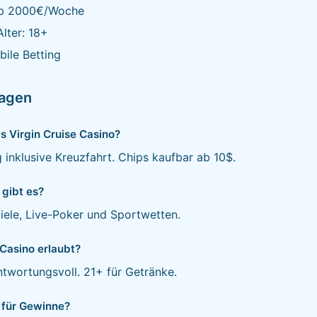
ab 2000€/Woche
lter: 18+
ile Betting
ragen
s Virgin Cruise Casino?
 inklusive Kreuzfahrt. Chips kaufbar ab 10$.
 gibt es?
piele, Live-Poker und Sportwetten.
 Casino erlaubt?
ntwortungsvoll. 21+ für Getränke.
s für Gewinne?