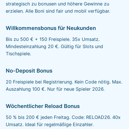
strategisch zu bonusen und höhere Gewinne zu
erzielen. Alle Boni sind fair und mobil verfügbar.
Willkommensbonus für Neukunden
Bis zu 500 € + 150 Freispiele. 35x Umsatz.
Mindesteinzahlung 20 €. Gültig für Slots und
Tischspiele.
No-Deposit Bonus
20 Freispiele bei Registrierung. Kein Code nötig. Max.
Auszahlung 100 €. Nur für neue Spieler 2026.
Wöchentlicher Reload Bonus
50 % bis 200 € jeden Freitag. Code: RELOAD26. 40x
Umsatz. Ideal für regelmäßige Einzahler.