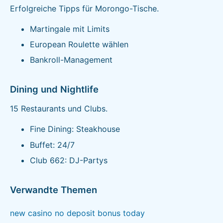
Erfolgreiche Tipps für Morongo-Tische.
Martingale mit Limits
European Roulette wählen
Bankroll-Management
Dining und Nightlife
15 Restaurants und Clubs.
Fine Dining: Steakhouse
Buffet: 24/7
Club 662: DJ-Partys
Verwandte Themen
new casino no deposit bonus today