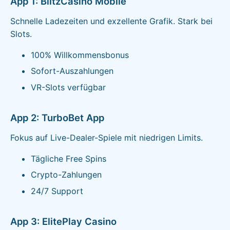
App 1: BlitzCasino Mobile
Schnelle Ladezeiten und exzellente Grafik. Stark bei
Slots.
100% Willkommensbonus
Sofort-Auszahlungen
VR-Slots verfügbar
App 2: TurboBet App
Fokus auf Live-Dealer-Spiele mit niedrigen Limits.
Tägliche Free Spins
Crypto-Zahlungen
24/7 Support
App 3: ElitePlay Casino