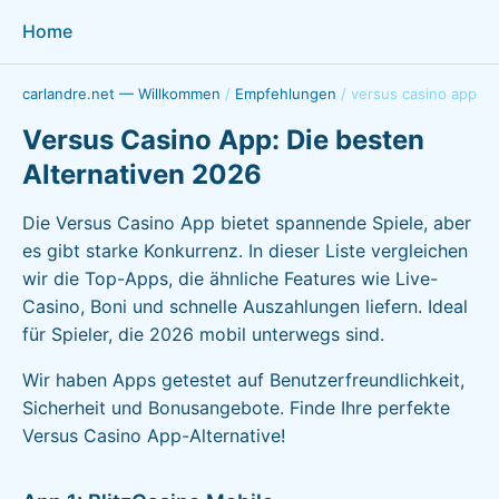
Home
carlandre.net — Willkommen
/
Empfehlungen
/
versus casino app
Versus Casino App: Die besten
Alternativen 2026
Die Versus Casino App bietet spannende Spiele, aber
es gibt starke Konkurrenz. In dieser Liste vergleichen
wir die Top-Apps, die ähnliche Features wie Live-
Casino, Boni und schnelle Auszahlungen liefern. Ideal
für Spieler, die 2026 mobil unterwegs sind.
Wir haben Apps getestet auf Benutzerfreundlichkeit,
Sicherheit und Bonusangebote. Finde Ihre perfekte
Versus Casino App-Alternative!