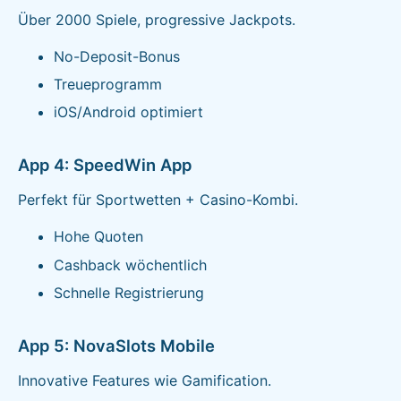
Über 2000 Spiele, progressive Jackpots.
No-Deposit-Bonus
Treueprogramm
iOS/Android optimiert
App 4: SpeedWin App
Perfekt für Sportwetten + Casino-Kombi.
Hohe Quoten
Cashback wöchentlich
Schnelle Registrierung
App 5: NovaSlots Mobile
Innovative Features wie Gamification.