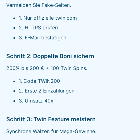
Vermeiden Sie Fake-Seiten.
1. Nur offizielle twin.com
2. HTTPS prüfen
3. E-Mail bestätigen
Schritt 2: Doppelte Boni sichern
200% bis 200 € + 100 Twin Spins.
1. Code TWIN200
2. Erste 2 Einzahlungen
3. Umsatz 40x
Schritt 3: Twin Feature meistern
Synchrone Walzen für Mega-Gewinne.