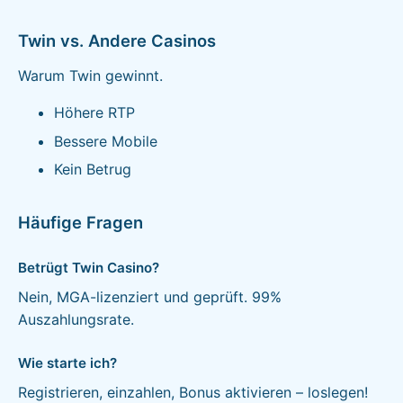
Twin vs. Andere Casinos
Warum Twin gewinnt.
Höhere RTP
Bessere Mobile
Kein Betrug
Häufige Fragen
Betrügt Twin Casino?
Nein, MGA-lizenziert und geprüft. 99%
Auszahlungsrate.
Wie starte ich?
Registrieren, einzahlen, Bonus aktivieren – loslegen!