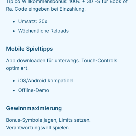
Tipico Willkommensbonus: 100€ + 30 FS für Book of
Ra. Code eingeben bei Einzahlung.
Umsatz: 30x
Wöchentliche Reloads
Mobile Spieltipps
App downloaden für unterwegs. Touch-Controls
optimiert.
iOS/Android kompatibel
Offline-Demo
Gewinnmaximierung
Bonus-Symbole jagen, Limits setzen.
Verantwortungsvoll spielen.