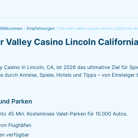
 Willkommen
/
Empfehlungen
/
thunder valley casino lincoln california V
 Valley Casino Lincoln Californi
 Casino in Lincoln, CA, ist 2026 das ultimative Ziel für Spie
ie durch Anreise, Spiele, Hotels und Tipps – von Einsteiger 
 und Parken
o 45 Min. Kostenloses Valet-Parken für 10.000 Autos.
von Flughäfen
en verfügbar