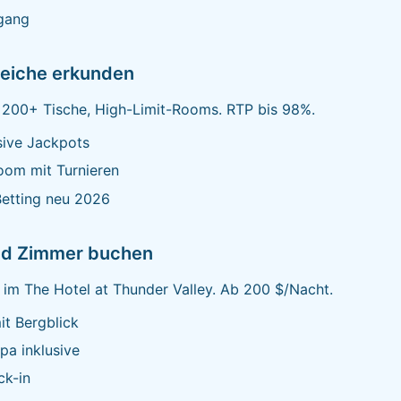
gang
reiche erkunden
 200+ Tische, High-Limit-Rooms. RTP bis 98%.
sive Jackpots
oom mit Turnieren
Betting neu 2026
und Zimmer buchen
im The Hotel at Thunder Valley. Ab 200 $/Nacht.
it Bergblick
pa inklusive
ck-in