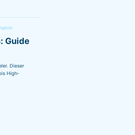
ergleich
a: Guide
ler. Dieser
bis High-