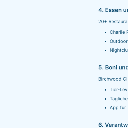
4. Essen u
20+ Restauran
Charlie 
Outdoor
Nightcl
5. Boni un
Birchwood Clu
Tier-Lev
Täglich
App für 
6. Verantw