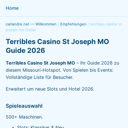
Home
carlandre.net — Willkommen
/
Empfehlungen
/
terribles casino st
joseph mo Guide
Terribles Casino St Joseph MO
Guide 2026
Terribles Casino St Joseph MO
– Ihr Guide 2026 zu
diesem Missouri-Hotspot. Von Spielen bis Events:
Vollständige Liste für Besucher.
Erweitert um neue Slots und Hotel 2026.
Spieleauswahl
500+ Maschinen.
Slots: Klassiker & Neu