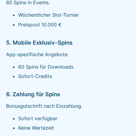
60 Spins in Events.
Wöchentlicher Slot-Turnier
Preispool 10.000 €
5. Mobile Exklusiv-Spins
App-spezifische Angebote.
60 Spins für Downloads
Sofort-Credits
6. Zahlung für Spins
Bonusgutschrift nach Einzahlung.
Sofort verfügbar
Keine Wartezeit