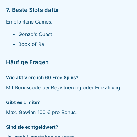
7. Beste Slots dafür
Empfohlene Games.
Gonzo's Quest
Book of Ra
Häufige Fragen
Wie aktiviere ich 60 Free Spins?
Mit Bonuscode bei Registrierung oder Einzahlung.
Gibt es Limits?
Max. Gewinn 100 € pro Bonus.
Sind sie echtgeldwert?
Ja, nach Umsatzbedingungen.