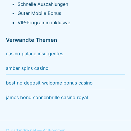
Schnelle Auszahlungen
Guter Mobile Bonus
VIP-Programm inklusive
Verwandte Themen
casino palace insurgentes
amber spins casino
best no deposit welcome bonus casino
james bond sonnenbrille casino royal
© carlandre.net — Willkommen