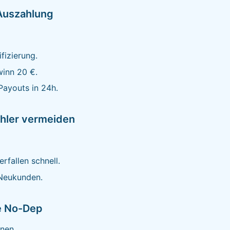
 Auszahlung
fizierung.
winn 20 €.
Payouts in 24h.
ehler vermeiden
rfallen schnell.
 Neukunden.
e No-Dep
nen.