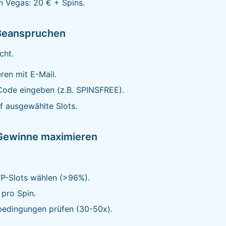
n Vegas: 20 € + Spins.
 Beanspruchen
cht.
eren mit E-Mail.
ode eingeben (z.B. SPINSFREE).
f ausgewählte Slots.
 Gewinne maximieren
P-Slots wählen (>96%).
pro Spin.
edingungen prüfen (30-50x).