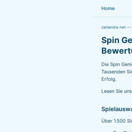
Home
carlandre.net —
Spin Ge
Bewert
Die Spin Geni
Tausenden Slo
Erfolg.
Lesen Sie unse
Spielauswa
Über 1.500 Sl