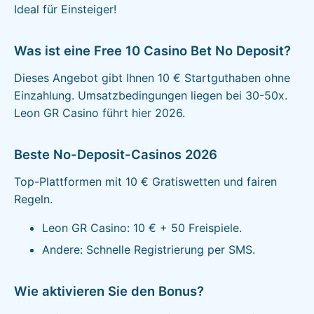
Ideal für Einsteiger!
Was ist eine Free 10 Casino Bet No Deposit?
Dieses Angebot gibt Ihnen 10 € Startguthaben ohne
Einzahlung. Umsatzbedingungen liegen bei 30-50x.
Leon GR Casino führt hier 2026.
Beste No-Deposit-Casinos 2026
Top-Plattformen mit 10 € Gratiswetten und fairen
Regeln.
Leon GR Casino: 10 € + 50 Freispiele.
Andere: Schnelle Registrierung per SMS.
Wie aktivieren Sie den Bonus?