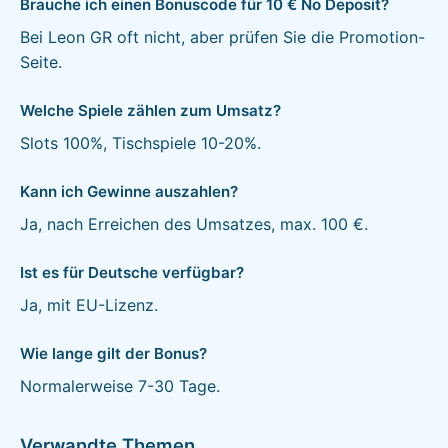
Brauche ich einen Bonuscode für 10 € No Deposit?
Bei Leon GR oft nicht, aber prüfen Sie die Promotion-
Seite.
Welche Spiele zählen zum Umsatz?
Slots 100%, Tischspiele 10-20%.
Kann ich Gewinne auszahlen?
Ja, nach Erreichen des Umsatzes, max. 100 €.
Ist es für Deutsche verfügbar?
Ja, mit EU-Lizenz.
Wie lange gilt der Bonus?
Normalerweise 7-30 Tage.
Verwandte Themen