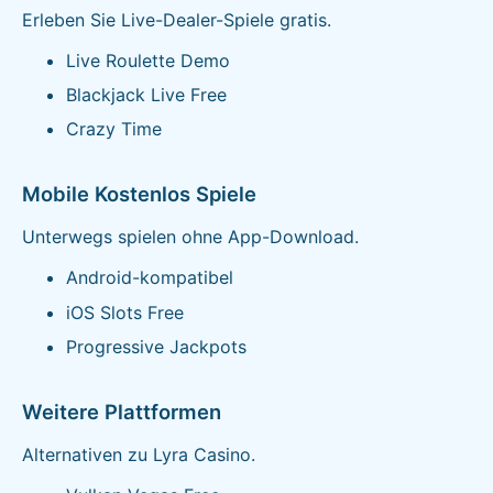
Erleben Sie Live-Dealer-Spiele gratis.
Live Roulette Demo
Blackjack Live Free
Crazy Time
Mobile Kostenlos Spiele
Unterwegs spielen ohne App-Download.
Android-kompatibel
iOS Slots Free
Progressive Jackpots
Weitere Plattformen
Alternativen zu Lyra Casino.