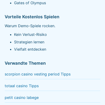
Gates of Olympus
Vorteile Kostenlos Spielen
Warum Demo-Spiele rocken.
Kein Verlust-Risiko
Strategien lernen
Vielfalt entdecken
Verwandte Themen
scorpion casino vesting period Tipps
totaal casino Tipps
petit casino labege