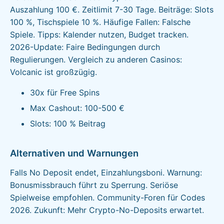
Auszahlung 100 €. Zeitlimit 7-30 Tage. Beiträge: Slots
100 %, Tischspiele 10 %. Häufige Fallen: Falsche
Spiele. Tipps: Kalender nutzen, Budget tracken.
2026-Update: Faire Bedingungen durch
Regulierungen. Vergleich zu anderen Casinos:
Volcanic ist großzügig.
30x für Free Spins
Max Cashout: 100-500 €
Slots: 100 % Beitrag
Alternativen und Warnungen
Falls No Deposit endet, Einzahlungsboni. Warnung:
Bonusmissbrauch führt zu Sperrung. Seriöse
Spielweise empfohlen. Community-Foren für Codes
2026. Zukunft: Mehr Crypto-No-Deposits erwartet.