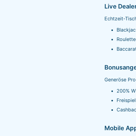
Live Deale
Echtzeit-Tisch
Blackjac
Roulett
Baccara
Bonusange
Generöse Pro
200% W
Freispiel
Cashbac
Mobile App