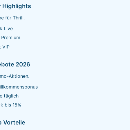
r Highlights
e für Thrill.
k Live
e Premium
t VIP
bote 2026
mo-Aktionen.
illkommensbonus
e täglich
k bis 15%
 Vorteile