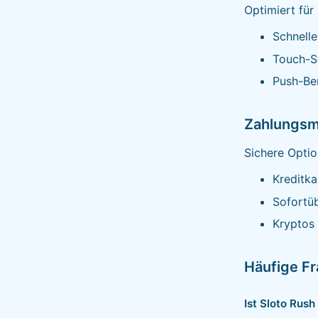
Optimiert für
Schnelle
Touch-S
Push-Be
Zahlungs
Sichere Optio
Kreditka
Sofortü
Kryptos 
Häufige F
Ist Sloto Rush