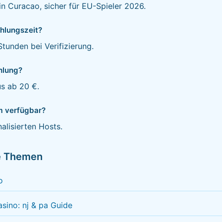
 in Curacao, sicher für EU-Spieler 2026.
hlungszeit?
Stunden bei Verifizierung.
hlung?
s ab 20 €.
 verfügbar?
alisierten Hosts.
e Themen
o
asino: nj & pa Guide