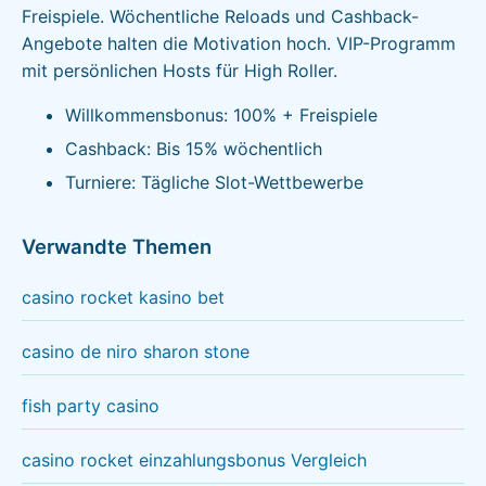
Freispiele. Wöchentliche Reloads und Cashback-
Angebote halten die Motivation hoch. VIP-Programm
mit persönlichen Hosts für High Roller.
Willkommensbonus: 100% + Freispiele
Cashback: Bis 15% wöchentlich
Turniere: Tägliche Slot-Wettbewerbe
Verwandte Themen
casino rocket kasino bet
casino de niro sharon stone
fish party casino
casino rocket einzahlungsbonus Vergleich