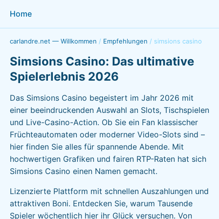
Home
carlandre.net — Willkommen
/
Empfehlungen
/
simsions casino
Simsions Casino: Das ultimative
Spielerlebnis 2026
Das Simsions Casino begeistert im Jahr 2026 mit
einer beeindruckenden Auswahl an Slots, Tischspielen
und Live-Casino-Action. Ob Sie ein Fan klassischer
Früchteautomaten oder moderner Video-Slots sind –
hier finden Sie alles für spannende Abende. Mit
hochwertigen Grafiken und fairen RTP-Raten hat sich
Simsions Casino einen Namen gemacht.
Lizenzierte Plattform mit schnellen Auszahlungen und
attraktiven Boni. Entdecken Sie, warum Tausende
Spieler wöchentlich hier ihr Glück versuchen. Von